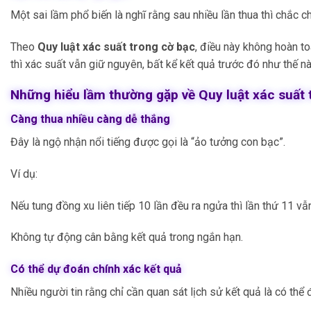
Một sai lầm phổ biến là nghĩ rằng sau nhiều lần thua thì chắc ch
Theo
Quy luật xác suất trong cờ bạc
, điều này không hoàn t
thì xác suất vẫn giữ nguyên, bất kể kết quả trước đó như thế nà
Những hiểu lầm thường gặp về Quy luật xác suất 
Càng thua nhiều càng dễ thắng
Đây là ngộ nhận nổi tiếng được gọi là “ảo tưởng con bạc”.
Ví dụ:
Nếu tung đồng xu liên tiếp 10 lần đều ra ngửa thì lần thứ 11 v
Không tự động cân bằng kết quả trong ngắn hạn.
Có thể dự đoán chính xác kết quả
Nhiều người tin rằng chỉ cần quan sát lịch sử kết quả là có thể