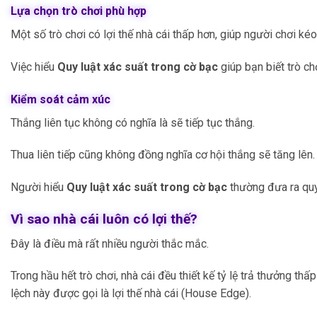
Lựa chọn trò chơi phù hợp
Một số trò chơi có lợi thế nhà cái thấp hơn, giúp người chơi kéo d
Việc hiểu
Quy luật xác suất trong cờ bạc
giúp bạn biết trò ch
Kiểm soát cảm xúc
Thắng liên tục không có nghĩa là sẽ tiếp tục thắng.
Thua liên tiếp cũng không đồng nghĩa cơ hội thắng sẽ tăng lên.
Người hiểu
Quy luật xác suất trong cờ bạc
thường đưa ra quyế
Vì sao nhà cái luôn có lợi thế?
Đây là điều mà rất nhiều người thắc mắc.
Trong hầu hết trò chơi, nhà cái đều thiết kế tỷ lệ trả thưởng th
lệch này được gọi là lợi thế nhà cái (House Edge).