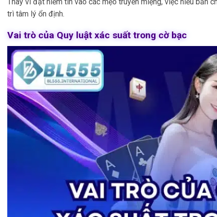
Thay vì đặt niềm tin vào các mẹo truyền miệng, việc hiểu bản c
trì tâm lý ổn định.
Vai trò của Quy luật xác suất trong cờ bạc