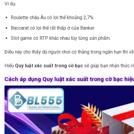
Ví dụ:
Roulette châu Âu có lợi thế khoảng 2,7%.
Baccarat có lợi thế rất thấp ở cửa Banker.
Slot game có RTP khác nhau tùy từng sản phẩm.
Điều này cho thấy dù người chơi có thắng trong ngắn hạn thì về l
Hiểu
Quy luật xác suất trong cờ bạc
sẽ giúp bạn nhận thức rõ
Cách áp dụng Quy luật xác suất trong cờ bạc hiệ