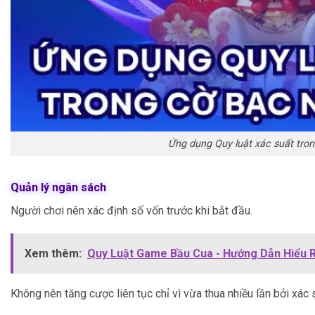
Ứng dụng Quy luật xác suất tro
Quản lý ngân sách
Người chơi nên xác định số vốn trước khi bắt đầu.
Xem thêm:
Quy Luật Game Bầu Cua - Hướng Dẫn Hiểu 
Không nên tăng cược liên tục chỉ vì vừa thua nhiều lần bởi xác 