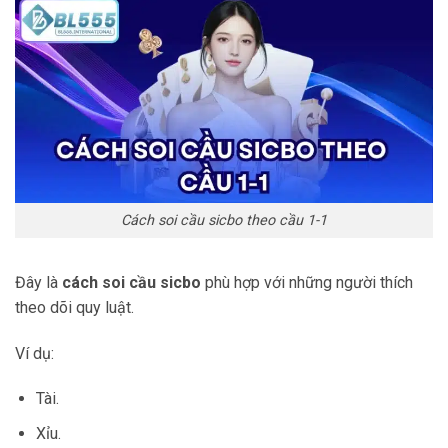
Cách soi cầu sicbo theo cầu 1-1
Đây là
cách soi cầu sicbo
phù hợp với những người thích
theo dõi quy luật.
Ví dụ:
Tài.
Xỉu.