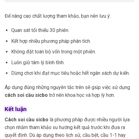
Để nâng cao chất lượng tham khảo, bạn nên lưu ý:
Quan sát tối thiểu 30 phiên.
Kết hợp nhiều phương pháp phân tích.
Không đặt toàn bộ vốn trong một phiên.
Luôn giữ tâm lý bình tĩnh.
Dừng chơi khi đạt mục tiêu hoặc hết ngân sách dự kiến.
Áp dụng đúng những nguyên tắc trên sẽ giúp việc sử dụng
cách soi cầu sicbo
trở nên khoa học và hợp lý hơn.
Kết luận
Cách soi cầu sicbo
là phương pháp được nhiều người lựa
chọn nhằm tham khảo xu hướng kết quả trước khi đưa ra
quyết định. Dù áp dụng theo lịch sử, cầu bệt, cầu 1-1 hay