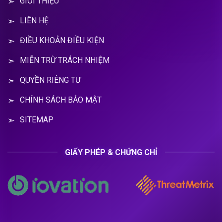
GIỚI THIỆU
LIÊN HỆ
ĐIỀU KHOẢN ĐIỀU KIỆN
MIỄN TRỪ TRÁCH NHIỆM
QUYỀN RIÊNG TƯ
CHÍNH SÁCH BẢO MẬT
SITEMAP
GIẤY PHÉP & CHỨNG CHỈ