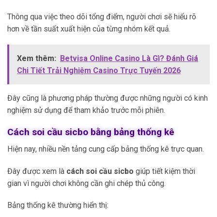
Thông qua việc theo dõi tổng điểm, người chơi sẽ hiểu rõ
hơn về tần suất xuất hiện của từng nhóm kết quả.
Xem thêm:
Betvisa Online Casino Là Gì? Đánh Giá
Chi Tiết Trải Nghiệm Casino Trực Tuyến 2026
Đây cũng là phương pháp thường được những người có kinh
nghiệm sử dụng để tham khảo trước mỗi phiên.
Cách soi cầu sicbo bằng bảng thống kê
Hiện nay, nhiều nền tảng cung cấp bảng thống kê trực quan.
Đây được xem là
cách soi cầu sicbo
giúp tiết kiệm thời
gian vì người chơi không cần ghi chép thủ công.
Bảng thống kê thường hiển thị: