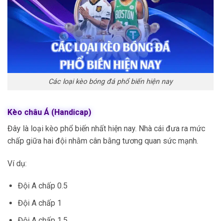
Các loại kèo bóng đá phổ biến hiện nay
Kèo châu Á (Handicap)
Đây là loại kèo phổ biến nhất hiện nay. Nhà cái đưa ra mức
chấp giữa hai đội nhằm cân bằng tương quan sức mạnh.
Ví dụ:
Đội A chấp 0.5
Đội A chấp 1
Đội A chấp 1.5