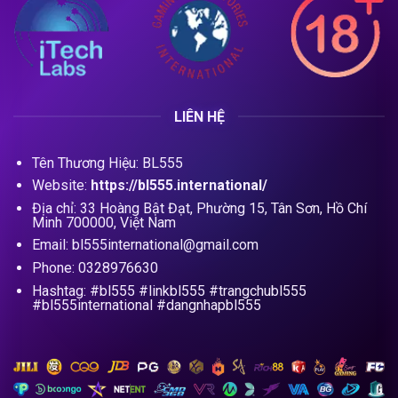
LIÊN HỆ
Tên Thương Hiệu: BL555
Website:
https://bl555.international/
Địa chỉ: 33 Hoàng Bật Đạt, Phường 15, Tân Sơn, Hồ Chí
Minh 700000, Việt Nam
Email:
bl555international@gmail.com
Phone: 0328976630
Hashtag: #bl555 #linkbl555 #trangchubl555
#bl555international #dangnhapbl555