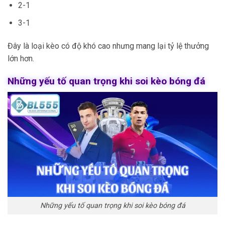
2-1
3-1
Đây là loại kèo có độ khó cao nhưng mang lại tỷ lệ thưởng
lớn hơn.
Những yếu tố quan trọng khi soi kèo bóng đá
Những yếu tố quan trọng khi soi kèo bóng đá