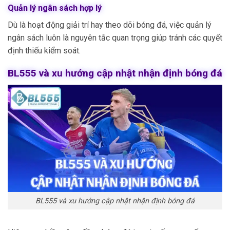
Quản lý ngân sách hợp lý
Dù là hoạt động giải trí hay theo dõi bóng đá, việc quản lý
ngân sách luôn là nguyên tắc quan trọng giúp tránh các quyết
định thiếu kiểm soát.
BL555 và xu hướng cập nhật nhận định bóng đá
BL555 và xu hướng cập nhật nhận định bóng đá