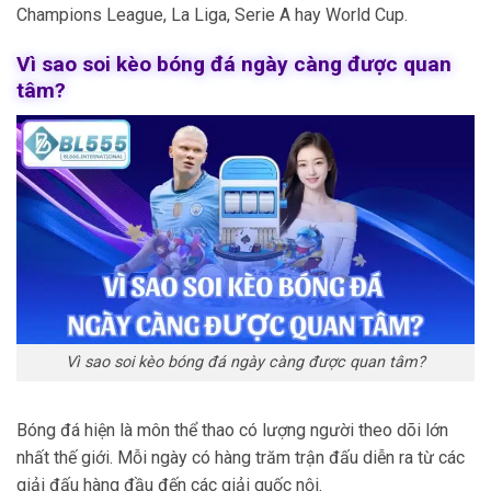
Champions League, La Liga, Serie A hay World Cup.
Vì sao soi kèo bóng đá ngày càng được quan
tâm?
Vì sao soi kèo bóng đá ngày càng được quan tâm?
Bóng đá hiện là môn thể thao có lượng người theo dõi lớn
nhất thế giới. Mỗi ngày có hàng trăm trận đấu diễn ra từ các
giải đấu hàng đầu đến các giải quốc nội.