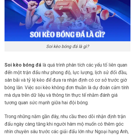
Soi kèo bóng đá là gì?
Soi kèo bóng đá
là quá trình phân tích các yếu tố liên quan
đến một trận đấu như phong độ, lực lượng, lịch sử đối đầu,
sân bãi và tỷ lệ kèo để đưa ra nhận định có cơ sở trước giờ
bóng lăn. Việc soi kèo không đơn thuần là dự đoán cảm tính
mà dựa trên dữ liệu và thông tin thực tế nhằm đánh giá
tương quan sức mạnh giữa hai đội bóng.
Trong những năm gần đây, nhu cầu theo dõi nhận định trận
đấu ngày càng tăng khi người hâm mộ muốn có thêm góc
nhìn chuyên sâu trước các giải đấu lớn như Ngoại hạng Anh,