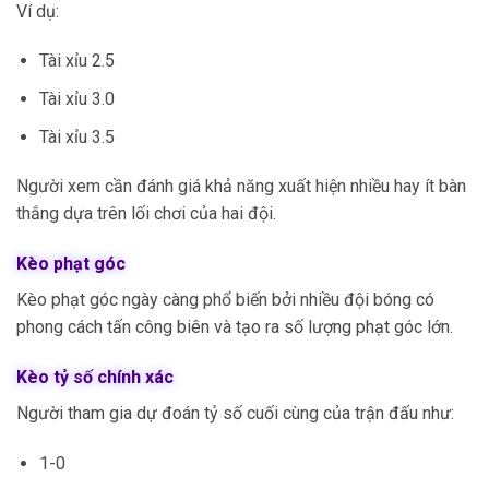
Ví dụ:
Tài xỉu 2.5
Tài xỉu 3.0
Tài xỉu 3.5
Người xem cần đánh giá khả năng xuất hiện nhiều hay ít bàn
thắng dựa trên lối chơi của hai đội.
Kèo phạt góc
Kèo phạt góc ngày càng phổ biến bởi nhiều đội bóng có
phong cách tấn công biên và tạo ra số lượng phạt góc lớn.
Kèo tỷ số chính xác
Người tham gia dự đoán tỷ số cuối cùng của trận đấu như:
1-0