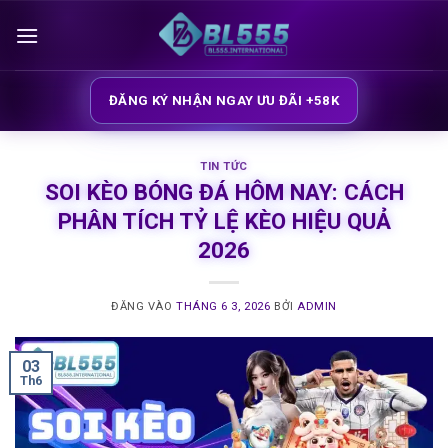
Bỏ
qua
nội
dung
ĐĂNG KÝ NHẬN NGAY ƯU ĐÃI +58K
TIN TỨC
SOI KÈO BÓNG ĐÁ HÔM NAY: CÁCH
PHÂN TÍCH TỶ LỆ KÈO HIỆU QUẢ
2026
ĐĂNG VÀO
THÁNG 6 3, 2026
BỞI
ADMIN
03
Th6