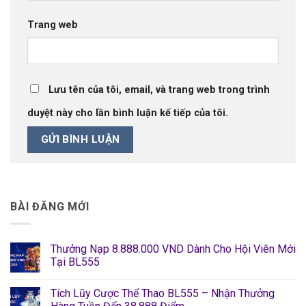
Trang web
Lưu tên của tôi, email, và trang web trong trình
duyệt này cho lần bình luận kế tiếp của tôi.
BÀI ĐĂNG MỚI
Thưởng Nạp 8.888.000 VND Dành Cho Hội Viên Mới
Tại BL555
Không
có
Tích Lũy Cược Thể Thao BL555 – Nhận Thưởng
bình
luận