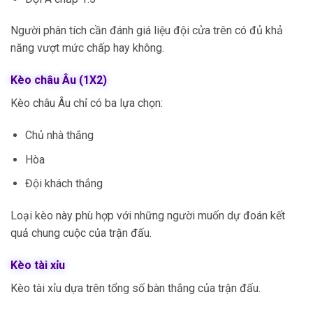
Người phân tích cần đánh giá liệu đội cửa trên có đủ khả
năng vượt mức chấp hay không.
Kèo châu Âu (1X2)
Kèo châu Âu chỉ có ba lựa chọn:
Chủ nhà thắng
Hòa
Đội khách thắng
Loại kèo này phù hợp với những người muốn dự đoán kết
quả chung cuộc của trận đấu.
Kèo tài xỉu
Kèo tài xỉu dựa trên tổng số bàn thắng của trận đấu.