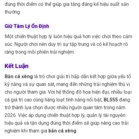
đúng thời điểm có thể giúp gia tăng đáng kể hiệu suất săn
thưởng.
Giữ Tâm Lý Ổn Định
Một chiến thuật hợp lý luôn hiệu quả hơn việc chơi theo cảm
xúc. Người chơi nên duy trì sự tập trung và có kế hoạch rõ
ràng trong mỗi phiên trải nghiệm.
Kết Luận
Bắn cá xèng
là trò chơi giải trí hấp dẫn kết hợp giữa yếu tố
kỹ năng và sự quan sát, mang đến những trải nghiệm thú vị
cho người tham gia. Với hệ thống đồ họa hiện đại, nhiều loại
cá giá trị cao cùng hàng loạt tính năng nổi bật,
BL555
đang
trở thành lựa chọn được nhiều người quan tâm trong năm
2026. Việc áp dụng chiến thuật hợp lý, quản lý tài nguyên
hiệu quả và tận dụng đúng thời điểm sẽ giúp nâng cao trải
nghiệm khi tham gia
bắn cá xèng
.