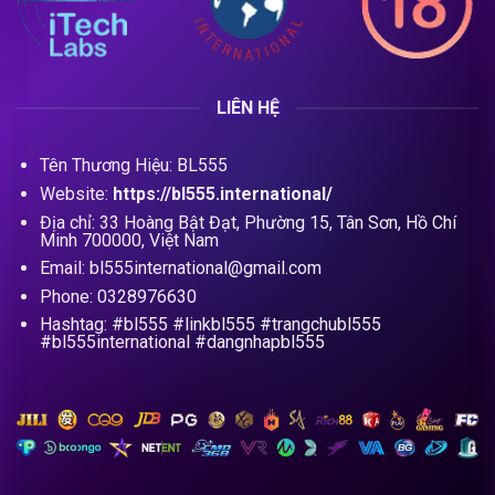
LIÊN HỆ
Tên Thương Hiệu: BL555
Website:
https://bl555.international/
Địa chỉ: 33 Hoàng Bật Đạt, Phường 15, Tân Sơn, Hồ Chí
Minh 700000, Việt Nam
Email:
bl555international@gmail.com
Phone: 0328976630
Hashtag: #bl555 #linkbl555 #trangchubl555
#bl555international #dangnhapbl555