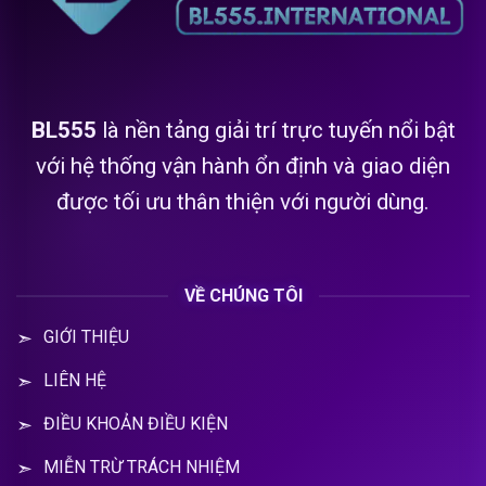
BL555
là nền tảng giải trí trực tuyến nổi bật
với hệ thống vận hành ổn định và giao diện
được tối ưu thân thiện với người dùng.
VỀ CHÚNG TÔI
GIỚI THIỆU
LIÊN HỆ
ĐIỀU KHOẢN ĐIỀU KIỆN
MIỄN TRỪ TRÁCH NHIỆM