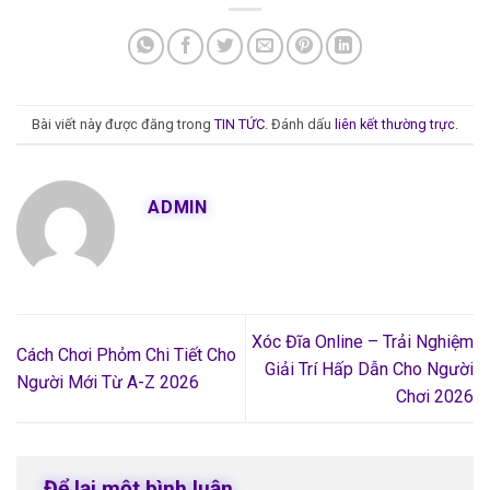
Bài viết này được đăng trong
TIN TỨC
. Đánh dấu
liên kết thường trực
.
ADMIN
Xóc Đĩa Online – Trải Nghiệm
Cách Chơi Phỏm Chi Tiết Cho
Giải Trí Hấp Dẫn Cho Người
Người Mới Từ A-Z 2026
Chơi 2026
Để lại một bình luận