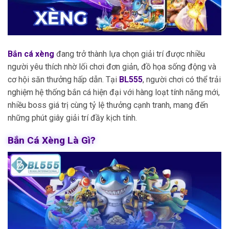
Bắn cá xèng
đang trở thành lựa chọn giải trí được nhiều
người yêu thích nhờ lối chơi đơn giản, đồ họa sống động và
cơ hội săn thưởng hấp dẫn. Tại
BL555
, người chơi có thể trải
nghiệm hệ thống bắn cá hiện đại với hàng loạt tính năng mới,
nhiều boss giá trị cùng tỷ lệ thưởng cạnh tranh, mang đến
những phút giây giải trí đầy kịch tính.
Bắn Cá Xèng Là Gì?