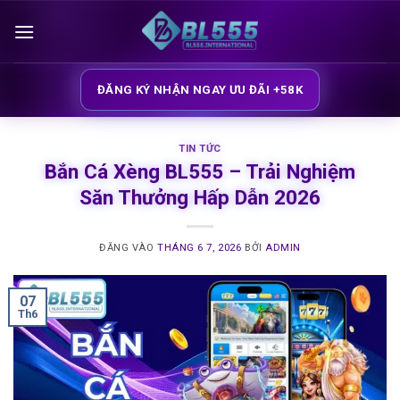
Bỏ
qua
nội
dung
ĐĂNG KÝ NHẬN NGAY ƯU ĐÃI +58K
TIN TỨC
Bắn Cá Xèng BL555 – Trải Nghiệm
Săn Thưởng Hấp Dẫn 2026
ĐĂNG VÀO
THÁNG 6 7, 2026
BỞI
ADMIN
07
Th6