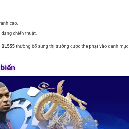
ranh cao.
 dạng chiến thuật.
i
BL555
thường bổ sung thị trường cược thẻ phạt vào danh mục
 biến