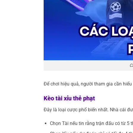
C
Để chơi hiệu quả, người tham gia cần hiểu 
Kèo tài xỉu thẻ phạt
Đây là loại cược phổ biến nhất. Nhà cái đưa
Chọn Tài nếu tin rằng trận đấu có từ 5 th