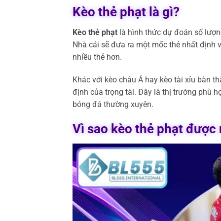
Kèo thẻ phạt là gì?
Kèo thẻ phạt
là hình thức dự đoán số lượn
Nhà cái sẽ đưa ra một mốc thẻ nhất định v
nhiều thẻ hơn.
Khác với kèo châu Á hay kèo tài xỉu bàn t
định của trọng tài. Đây là thị trường phù 
bóng đá thường xuyên.
Vì sao kèo thẻ phạt được