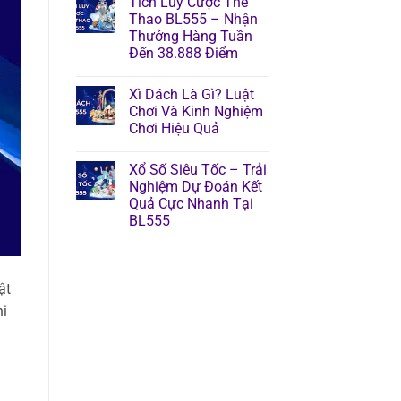
Tích Lũy Cược Thể
BL555
bình
Với
luận
Thao BL555 – Nhận
ở
Nhiều
Thưởng Hàng Tuần
Thưởng
Phần
Nạp
Quà
Đến 38.888 Điểm
8.888.000
Hấp
VND
Không
Dẫn
Dành
có
Xì Dách Là Gì? Luật
Cho
bình
Hội
luận
Chơi Và Kinh Nghiệm
ở
Viên
Chơi Hiệu Quả
Tích
Mới
Lũy
Tại
Không
Cược
BL555
có
Thể
Xổ Số Siêu Tốc – Trải
bình
Thao
luận
Nghiệm Dự Đoán Kết
BL555
ở
–
Quả Cực Nhanh Tại
Xì
Nhận
Dách
BL555
Thưởng
Là
Hàng
Gì?
Không
Tuần
Luật
có
Đến
Chơi
bình
38.888
Và
luận
Điểm
ở
Kinh
ật
Xổ
Nghiệm
Số
hi
Chơi
Siêu
Hiệu
Tốc
Quả
–
Trải
Nghiệm
Dự
Đoán