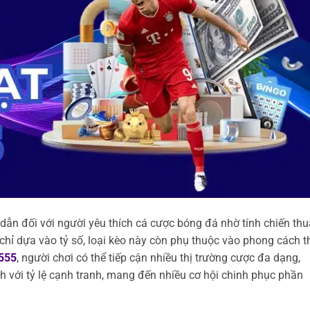
dẫn đối với người yêu thích cá cược bóng đá nhờ tính chiến thu
hỉ dựa vào tỷ số, loại kèo này còn phụ thuộc vào phong cách t
555
, người chơi có thể tiếp cận nhiều thị trường cược đa dạng,
 với tỷ lệ cạnh tranh, mang đến nhiều cơ hội chinh phục phần