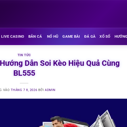
LIVE CASINO
BẮN CÁ
NỔ HŨ
GAME BÀI
ĐÁ GÀ
XỔ SỐ
HƯỚNG
TIN TỨC
 Hướng Dẫn Soi Kèo Hiệu Quả Cùng
BL555
G VÀO
THÁNG 7 8, 2026
BỞI
ADMIN