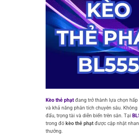
Kèo thẻ phạt
đang trở thành lựa chọn hấp 
và khả năng phân tích chuyên sâu. Không c
đấu, trọng tài và diễn biến trên sân. Tại
BL
trong đó
kèo thẻ phạt
được cập nhật nhanh
thưởng.